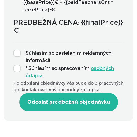
{{basePrice}}€ = {{paidTeachersCnt *
basePrice}}€
PREDBEŽNÁ CENA: {{finalPrice}}
€
Súhlasím so zasielaním reklamných
informácií
* Súhlasím so spracovaním
osobných
údajov
Po odoslaní objednávky Vás bude do 3 pracovných
dní kontaktovať náš obchodný zástupca.
Odoslať predbežnú objednávku