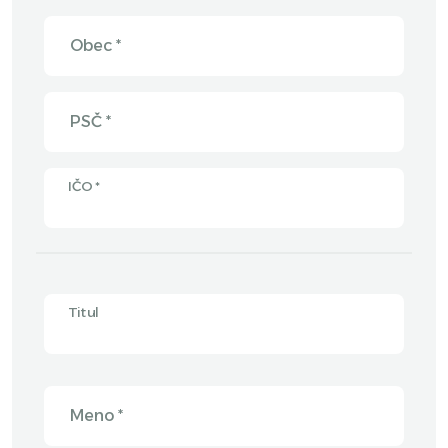
Obec *
PSČ *
IČO *
Titul
Meno *