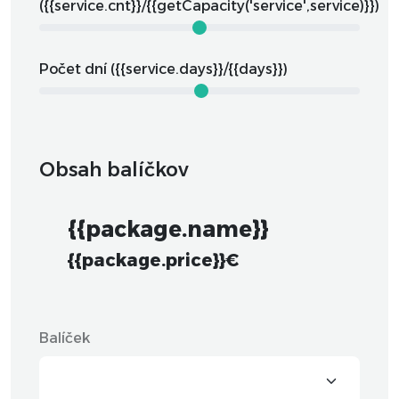
({{service.cnt}}/{{getCapacity('service',service)}})
Počet dní ({{service.days}}/{{days}})
Obsah balíčkov
{{package.name}}
{{package.price}}€
Balíček