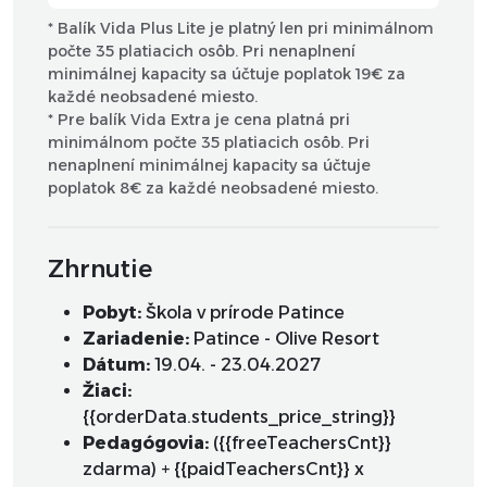
* Balík Vida Plus Lite je platný len pri minimálnom
počte 35 platiacich osôb. Pri nenaplnení
minimálnej kapacity sa účtuje poplatok 19€ za
každé neobsadené miesto.
* Pre balík Vida Extra je cena platná pri
minimálnom počte 35 platiacich osôb. Pri
nenaplnení minimálnej kapacity sa účtuje
poplatok 8€ za každé neobsadené miesto.
Zhrnutie
Pobyt:
Škola v prírode Patince
Zariadenie:
Patince - Olive Resort
Dátum:
19.04. - 23.04.2027
Žiaci:
{{orderData.students_price_string}}
Pedagógovia:
({{freeTeachersCnt}}
zdarma) + {{paidTeachersCnt}} x