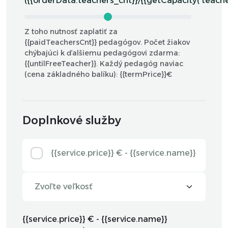
({{orderData.teachers_cnt}}/{{getCapacity('teacher
Z toho nutnosť zaplatiť za
{{paidTeachersCnt}} pedagógov.
Počet žiakov
chýbajúci k ďalšiemu pedagógovi zdarma:
{{untilFreeTeacher}}. Každý pedagóg naviac
(cena základného balíku): {{termPrice}}€
Doplnkové služby
{{service.price}} € -
{{service.name}}
{{service.price}} € -
{{service.name}}