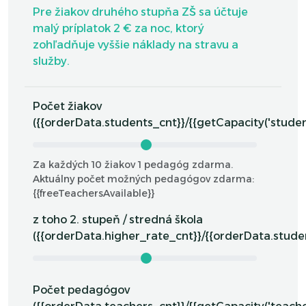
Pre žiakov druhého stupňa ZŠ sa účtuje
malý príplatok 2 € za noc, ktorý
zohľadňuje vyššie náklady na stravu a
služby.
Počet žiakov
({{orderData.students_cnt}}/{{getCapacity('student
Za každých 10 žiakov 1 pedagóg zdarma.
Aktuálny počet možných pedagógov zdarma:
{{freeTeachersAvailable}}
z toho 2. stupeň / stredná škola
({{orderData.higher_rate_cnt}}/{{orderData.stude
Počet pedagógov