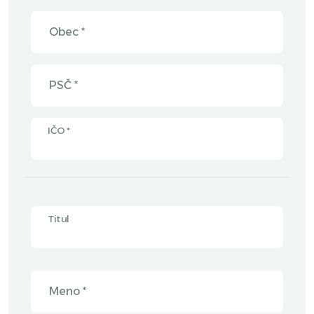
Obec *
PSČ *
IČO *
Titul
Meno *