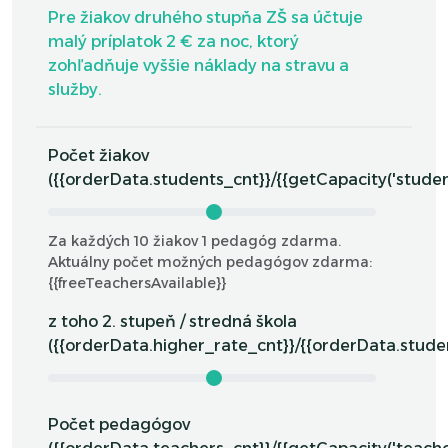
Pre žiakov druhého stupňa ZŠ sa účtuje
malý príplatok 2 € za noc, ktorý
zohľadňuje vyššie náklady na stravu a
služby.
Počet žiakov
({{orderData.students_cnt}}/{{getCapacity('student
Za každých 10 žiakov 1 pedagóg zdarma.
Aktuálny počet možných pedagógov zdarma:
{{freeTeachersAvailable}}
z toho 2. stupeň / stredná škola
({{orderData.higher_rate_cnt}}/{{orderData.stude
Počet pedagógov