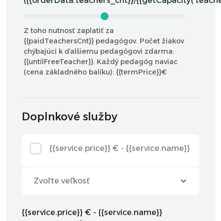
({{orderData.teachers_cnt}}/{{getCapacity('teacher
Z toho nutnosť zaplatiť za
{{paidTeachersCnt}} pedagógov.
Počet žiakov
chýbajúci k ďalšiemu pedagógovi zdarma:
{{untilFreeTeacher}}. Každý pedagóg naviac
(cena základného balíku): {{termPrice}}€
Doplnkové služby
{{service.price}} € -
{{service.name}}
{{service.price}} € -
{{service.name}}