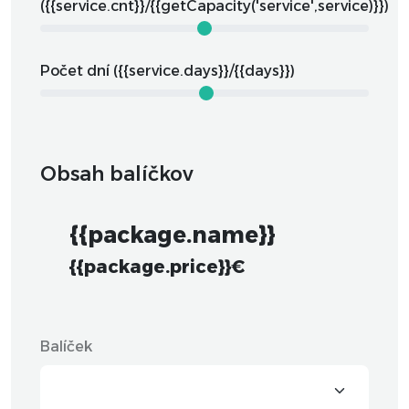
({{service.cnt}}/{{getCapacity('service',service)}})
Počet dní ({{service.days}}/{{days}})
Obsah balíčkov
{{package.name}}
{{package.price}}€
Balíček