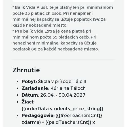
* Balík Vida Plus Lite je platný len pri minimálnom
počte 35 platiacich osôb. Pri nenaplnení
minimálnej kapacity sa účtuje poplatok 19€ za
každé neobsadené miesto.
* Pre balík Vida Extra je cena platná pri
minimálnom počte 35 platiacich osôb. Pri
nenaplnení minimálnej kapacity sa účtuje
poplatok 8€ za každé neobsadené miesto.
Zhrnutie
Pobyt:
Škola v prírode Tále II
Zariadenie:
Kúria na Táloch
Dátum:
26.04. - 30.04.2027
Žiaci:
{{orderData.students_price_string}}
Pedagógovia:
({{freeTeachersCnt}}
zdarma) + {{paidTeachersCnt}} x