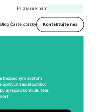
Pridaj sa k nám
Blog
Časté otázky
Kontaktujte nás
ým a bezpečným svetom
e úplných začiatočníkov.
 aj lepšiu kontrolu tela.
ností.