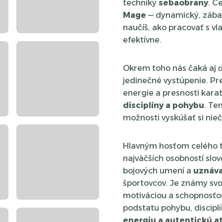
techniky
sebaobrany
. C
Mage
— dynamický, zába
naučíš, ako pracovať s v
efektívne.
Okrem toho nás čaká aj ď
jedinečné vystúpenie. Pr
energie a presnosti kara
disciplíny a pohybu
. Te
možnosti vyskúšať si nieč
Hlavným hosťom celého
najväčších osobností sl
bojových umení a
uznáva
športovcov. Je známy sv
motiváciou a schopnosťou
podstatu pohybu, discipl
energiu a autentickú 