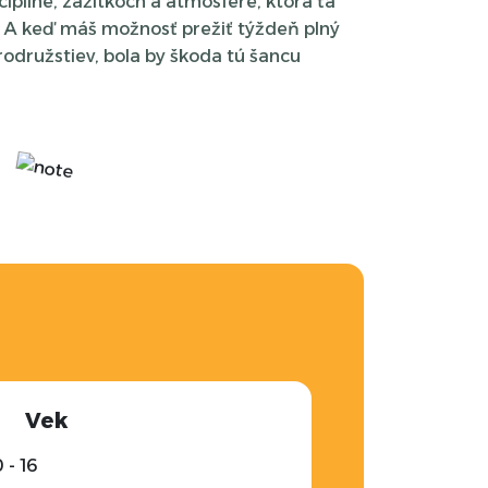
sciplíne, zážitkoch a atmosfére, ktorá ťa
. A keď máš možnosť prežiť týždeň plný
rodružstiev, bola by škoda tú šancu
Vek
 - 16