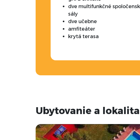
dve multifunkčné spoločens
sály
dve učebne
amfiteáter
krytá terasa
Ubytovanie a lokalita