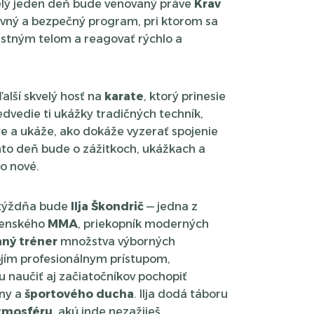
elý jeden deň bude venovaný práve
Krav
vný a bezpečný program, pri ktorom sa
lastným telom a reagovať rýchlo a
alší skvelý hosť na
karate
, ktorý prinesie
edvedie ti ukážky tradičných techník,
te a ukáže, ako dokáže vyzerať spojenie
nto deň bude o zážitkoch, ukážkach a
o nové.
 týždňa bude
Ilja Škondrič
— jedna z
ovenského
MMA
, priekopník moderných
ný tréner
množstva výborných
ojím profesionálnym prístupom,
 naučiť aj začiatočníkov pochopiť
íny a
športového ducha
. Ilja dodá táboru
atmosféru
, akú inde nezažiješ.