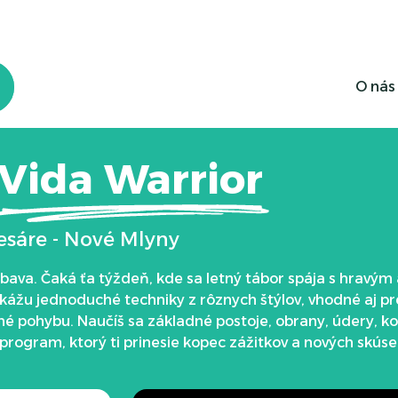
 Vida Warrior
O nás
Vida Warrior
esáre - Nové Mlyny
 zábava. Čaká ťa týždeň, kde sa letný tábor spája s hrav
 ukážu jednoduché techniky z rôznych štýlov, vhodné aj pr
é pohybu. Naučíš sa základné postoje, obrany, údery, kopy
rogram, ktorý ti prinesie kopec zážitkov a nových skúse