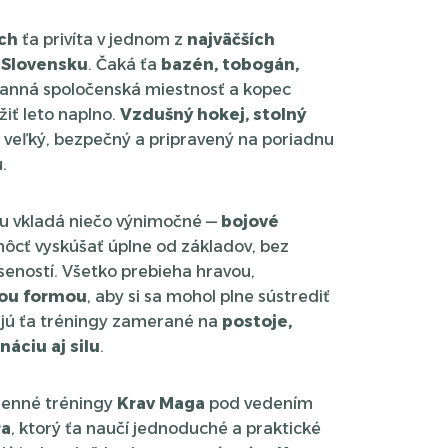
ch
ťa privíta v jednom z
najväčších
 Slovensku
. Čaká ťa
bazén, tobogán,
tranná spoločenská miestnosť a kopec
iť leto naplno.
Vzdušný hokej, stolný
e veľký, bezpečný a pripravený na poriadnu
.
u vkladá niečo výnimočné —
bojové
 môcť vyskúšať úplne od základov, bez
eností. Všetko prebieha hravou,
ou formou
, aby si sa mohol plne sústrediť
ajú ťa tréningy zamerané na
postoje,
náciu aj silu
.
odenné tréningy
Krav Maga
pod vedením
ra
, ktorý ťa naučí jednoduché a praktické