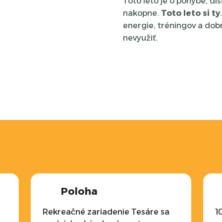
Toto leto je o pohybe, di
nakopne.
Toto leto si ty
energie, tréningov a dob
nevyužiť.
Poloha
Rekreačné zariadenie Tesáre sa
10