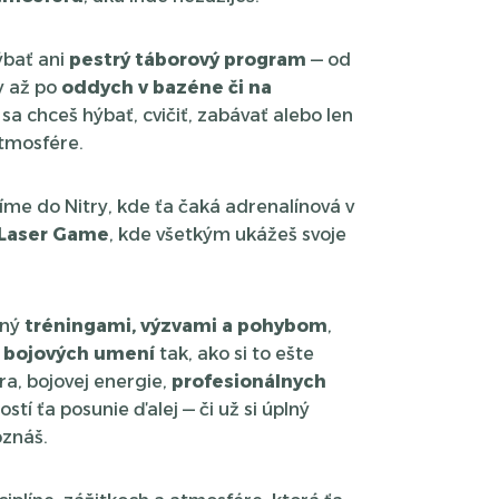
bať ani
pestrý
táborový program
— od
ty až po
oddych v bazéne či na
či sa chceš hýbať, cvičiť, zabávať alebo len
tmosfére.
íme do Nitry, kde ťa čaká adrenalínová v
Laser Game
, kde všetkým ukážeš svoje
ený
tréningami, výzvami a pohybom
,
a
bojových umení
tak, ako si to ešte
ra, bojovej energie,
profesionálnych
stí ťa posunie ďalej — či už si úplný
oznáš.