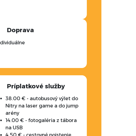
Doprava
ndividuálne
Príplatkové služby
38.00 € - autobusový výlet do
Nitry na laser game a do jump
arény
14.00 € - fotogaléria z tábora
na USB
4.50 € - cestovné poistenie