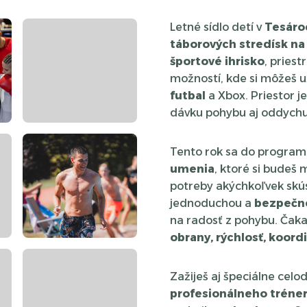
Letné sídlo detí v
Tesáro
táborových stredísk na
športové ihrisko
, pries
možností, kde si môžeš už
futbal
a Xbox. Priestor j
dávku pohybu aj oddychu
Tento rok sa do program
umenia
, ktoré si budeš
potreby akýchkoľvek skús
jednoduchou a
bezpečn
na radosť z pohybu. Čak
obrany, rýchlosť, koordi
Zažiješ aj špeciálne cel
profesionálneho tréne