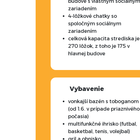
budove s vlastným sociálny
zariadením
4-lôžkové chatky so
spoločným sociálnym
zariadením
celková kapacita strediska je
270 lôžok, z toho je 175 v
hlavnej budove
Vybavenie
vonkajší bazén s toboganom
(od 1.6. v prípade priaznivého
počasia)
multifunkčné ihrisko (futbal,
basketbal, tenis, volejbal)
gril a ohnisko