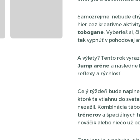
Samozrejme, nebude chý
hier cez kreatívne aktivi
tobogane
. Vyberieš si, 
tak vypnúť v pohodovej a
A výlety? Tento rok vyraz
Jump aréne
a následne
reflexy a rýchlosť.
Celý týždeň bude napln
ktoré ťa vtiahnu do svet
nezažil. Kombinácia tábo
trénerov
a špeciálnych ho
nováčik alebo niečo už p