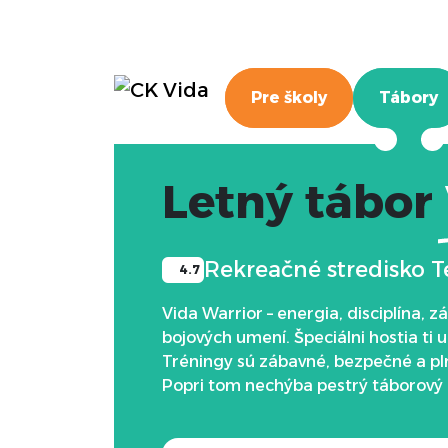
Späť
Domov
Tábory
Letný tábor
Pre školy
Tábory
Letný tábor
Rekreačné stredisko T
4.7
Vida Warrior – energia, disciplína,
bojových umení. Špeciálni hostia ti
Tréningy sú zábavné, bezpečné a pln
Popri tom nechýba pestrý táborový p